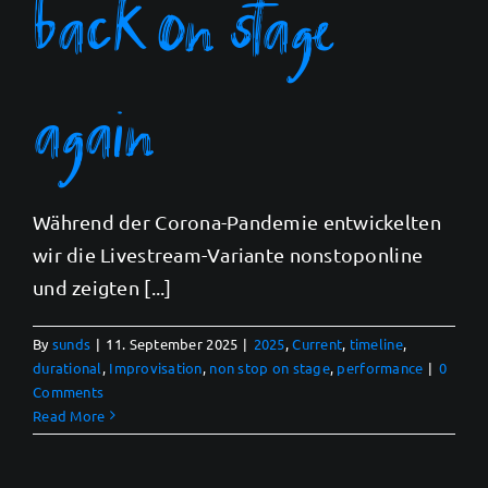
back on stage
again
Während der Corona-Pandemie entwickelten
wir die Livestream-Variante nonstoponline
und zeigten [...]
By
sunds
|
11. September 2025
|
2025
,
Current
,
timeline
,
durational
,
Improvisation
,
non stop on stage
,
performance
|
0
Comments
Read More