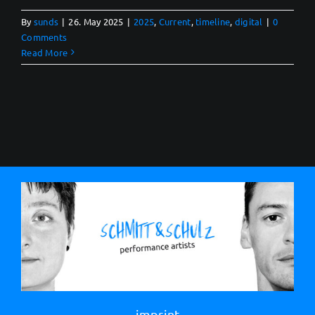
By
sunds
|
26. May 2025
|
2025
,
Current
,
timeline
,
digital
|
0
Comments
Read More
imprint