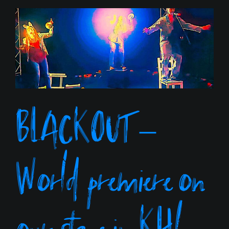
BLACKOUT –
World premiere on
our stage in KH!