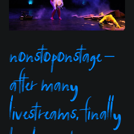
nonstoponstage –
after many
livestreams, finally