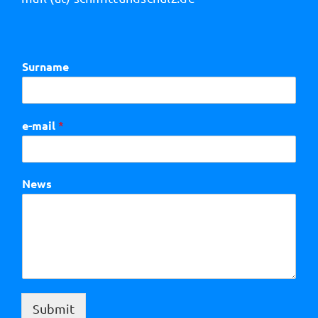
Surname
e-mail
*
News
Submit