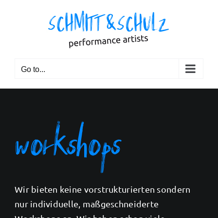
Skip
to
content
Go to...
workshops
Wir bieten keine vorstrukturierten sondern
nur individuelle, maßgeschneiderte