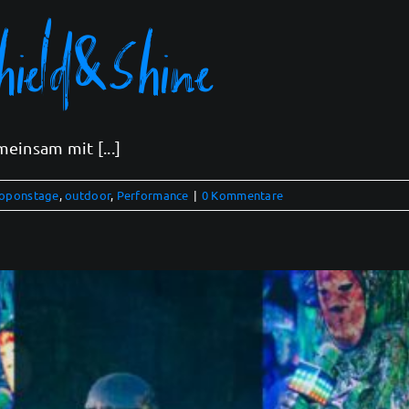
hield&Shine
einsam mit [...]
oponstage
,
outdoor
,
Performance
|
0 Kommentare