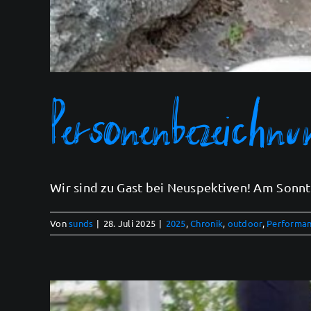
Personenbezeichnu
Wir sind zu Gast bei Neuspektiven! Am Sonntag
Von
sunds
|
28. Juli 2025
|
2025
,
Chronik
,
outdoor
,
Performa