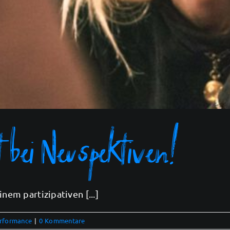
 bei Neuspektiven!
nem partizipativen [...]
rformance
|
0 Kommentare