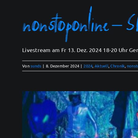
nonstoponline – S
Livestream am Fr 13. Dez. 2024 18-20 Uhr Gem
Von
sunds
|
8. Dezember 2024
|
2024
,
Aktuell
,
Chronik
,
nonst