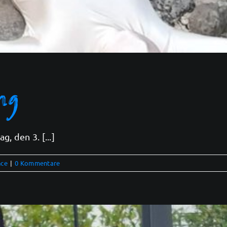
ng
, den 3. [...]
nce
|
0 Kommentare