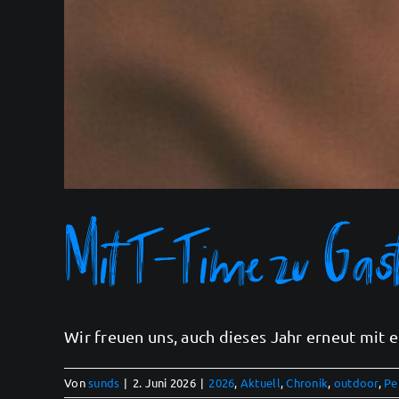
Mit T-Time zu Gast
Wir freuen uns, auch dieses Jahr erneut mit ei
Von
sunds
|
2. Juni 2026
|
2026
,
Aktuell
,
Chronik
,
outdoor
,
Pe