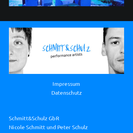
Impressum
Datenschutz
Schmitt&Schulz GbR
Nicole Schmitt und Peter Schulz