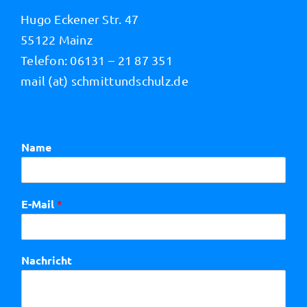
Hugo Eckener Str. 47
55122 Mainz
Telefon: 06131 – 21 87 351
mail (at) schmittundschulz.de
Name
E-Mail
*
Nachricht