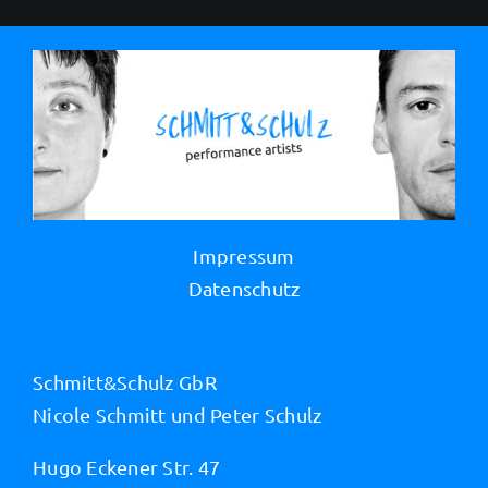
Impressum
Datenschutz
Schmitt&Schulz GbR
Nicole Schmitt und Peter Schulz
Hugo Eckener Str. 47