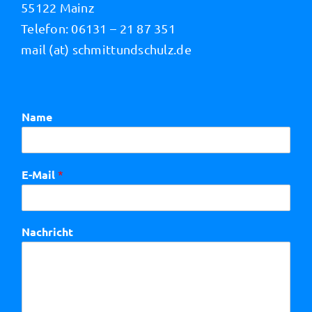
55122 Mainz
Telefon: 06131 – 21 87 351
mail (at) schmittundschulz.de
Name
E-Mail
*
Nachricht