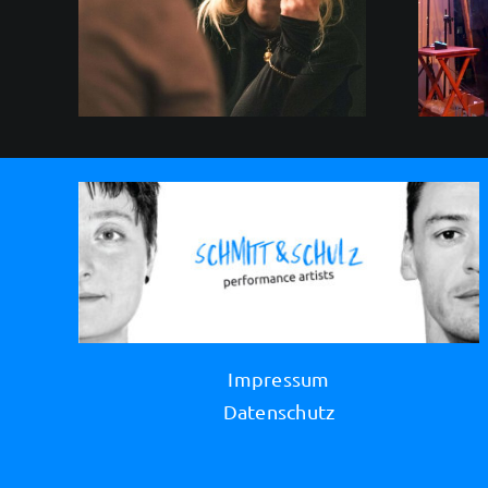
bei
Walpodencekalender
2025
Impressum
Datenschutz