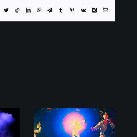
acebook
Twitter
Reddit
LinkedIn
WhatsApp
Telegram
Tumblr
Pinterest
Vk
Xing
E-
Mail