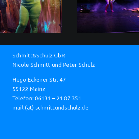
BLACKOUT – Ur
Livestreams jetzt endlich
auf unserer Bü
auch wieder auf der Bühne
Schmitt&Schulz GbR
Nicole Schmitt und Peter Schulz
Hugo Eckener Str. 47
55122 Mainz
Telefon: 06131 – 21 87 351
mail (at) schmittundschulz.de