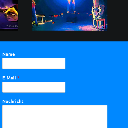
aufführung
hne in KH!
Name
E-Mail
*
Nachricht