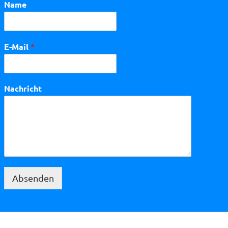
Name
E-Mail
*
Nachricht
Absenden
Alternative: