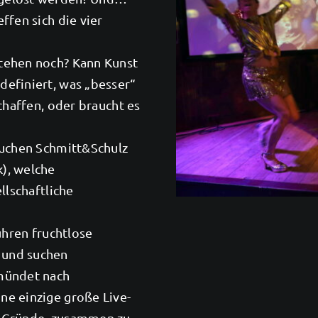
ffen sich die vier
tehen noch? Kann Kunst
efiniert, was „besser“
chaffen, oder braucht es
suchen Schmitt&Schulz
), welche
llschaftliche
ühren fruchtlose
 und suchen
mündet nach
ne einzige große Live-
e Gründe, zusammen zu