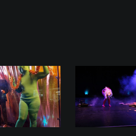
nonstoponstage – nach vielen
BLACKOUT – Ur
Livestreams jetzt endlich
auf unserer Bü
auch wieder auf der Bühne