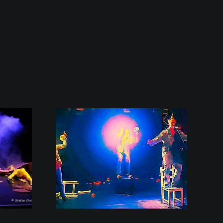
aufführung
hne in KH!