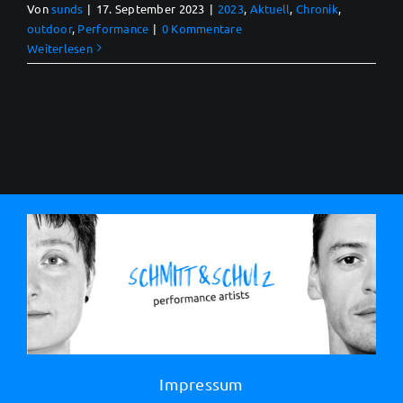
Von
sunds
|
17. September 2023
|
2023
,
Aktuell
,
Chronik
,
outdoor
,
Performance
|
0 Kommentare
Weiterlesen
Impressum