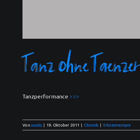
Tanz ohne Taenzer
Tanzperformance
>>>
Von
sunds
|
19. Oktober 2011
|
Chronik
|
0 Kommentare