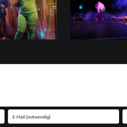
nonstoponstage – nach vielen
BLACKOUT – Ur
Livestreams jetzt endlich
auf unserer Bü
auch wieder auf der Bühne