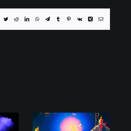
acebook
Twitter
Reddit
LinkedIn
WhatsApp
Telegram
Tumblr
Pinterest
Vk
Xing
E-
Mail