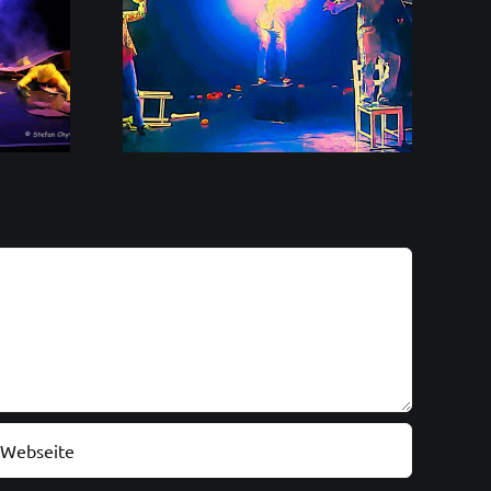
aufführung
hne in KH!