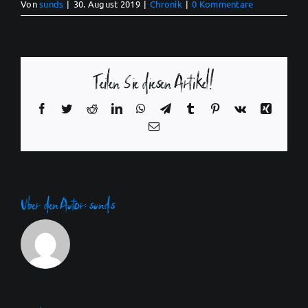
Von
sunds
|
30. August 2019
|
Chronik
|
0 Kommentare
Teilen Sie diesen Artikel!
Facebook
Twitter
Reddit
LinkedIn
WhatsApp
Telegram
Tumblr
Pinterest
Vk
Xing
E-
Mail
Über den Autor:
sunds