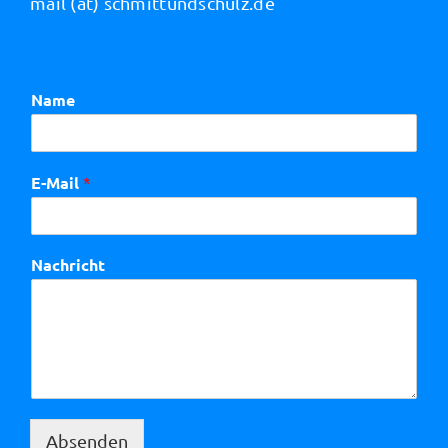
mail (at) schmittundschulz.de
Name
E-Mail
*
Nachricht
Absenden