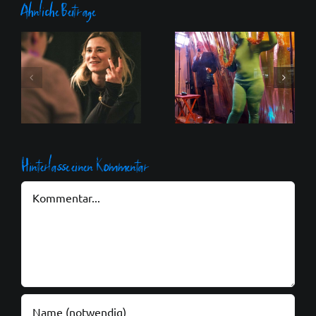
Ähnliche Beiträge
nonstoponstage –
nach vielen
Walpodencekalender
Livestreams jetzt
2025
endlich auch
wieder auf der
Bühne
Hinterlasse einen Kommentar
Kommentar