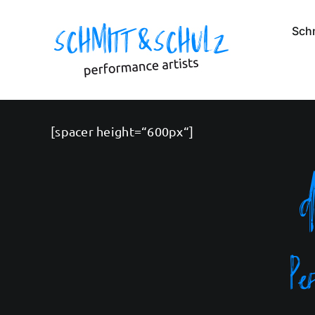
Zum
Inhalt
Sch
springen
[spacer height=“600px“]
d
Pe