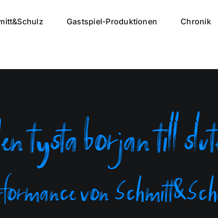
mitt&Schulz
Gastspiel-Produktionen
Chronik
en tysta början till slüt
rformance von Schmitt&Sch