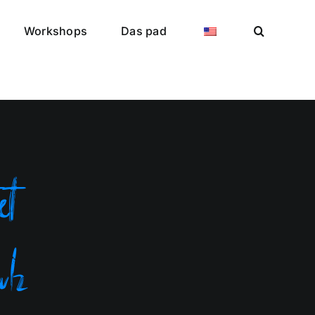
Workshops
Das pad
et
ulz