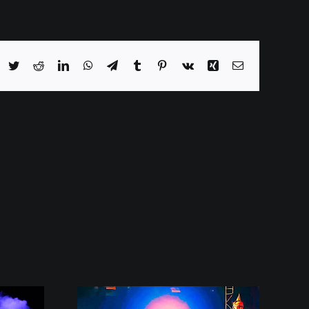
acebook
Twitter
Reddit
LinkedIn
WhatsApp
Telegram
Tumblr
Pinterest
Vk
Xing
E-
Mail