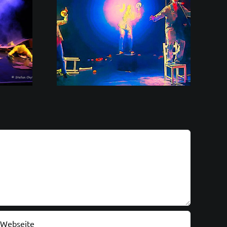
aufführung
hne in KH!