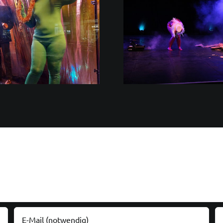
nonstoponstage – nach vielen
BLACKOUT – Ur
Livestreams jetzt endlich
auf unserer Bü
auch wieder auf der Bühne