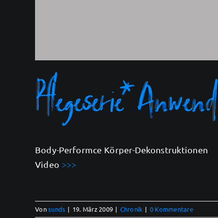
Pflegeserie* Anwen
Body-Performce Körper-Dekonstruktionen
Video
>>>
Von
sunds
|
19. März 2009
|
Chronik
|
0 Kommentare