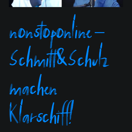
nonstoponline –
Schmitt&Schulz
machen
Klarschiff!