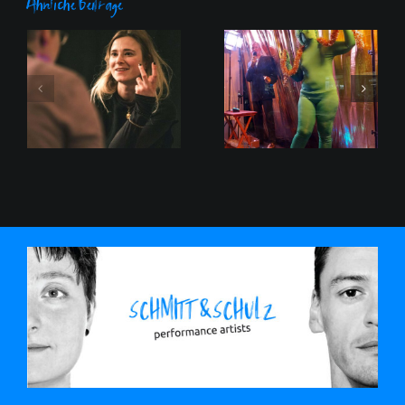
Ähnliche Beiträge
nonstoponstage –
nach vielen
Walpodencekalender
Livestreams jetzt
2025
endlich auch
wieder auf der
Bühne