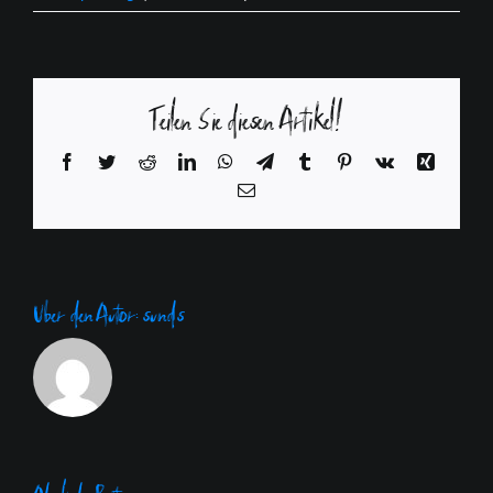
Teilen Sie diesen Artikel!
Facebook
Twitter
Reddit
LinkedIn
WhatsApp
Telegram
Tumblr
Pinterest
Vk
Xing
E-
Mail
Über den Autor:
sunds