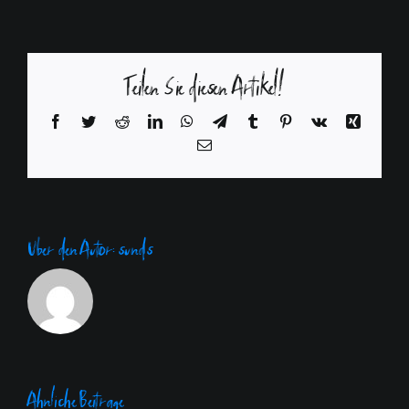
Teilen Sie diesen Artikel!
Facebook
Twitter
Reddit
LinkedIn
WhatsApp
Telegram
Tumblr
Pinterest
Vk
Xing
E-
Mail
Über den Autor:
sunds
Ähnliche Beiträge