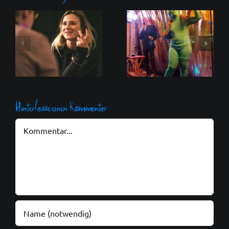
nonstoponstage –
nach vielen
Walpodencekalender
Livestreams jetzt
2025
endlich auch
wieder auf der
Bühne
Hinterlasse einen Kommentar
Kommentar