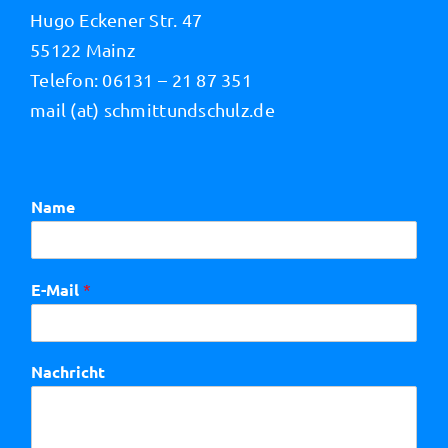
Hugo Eckener Str. 47
55122 Mainz
Telefon: 06131 – 21 87 351
mail (at) schmittundschulz.de
Name
E-Mail
*
Nachricht